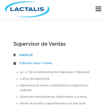
Menú
INICIO
GRUPO LACTALIS
Supervisor de Ventas
MARCAS Y PRODUCTOS
ACTUALIDAD
MARACAY
RECETARIO
Publicado hace 2 meses
ÚNETE A NUESTRO EQUIPO
Lic. o TSU en Administración/ Mercadeo/ Publicidad.
2 años de experiencia.
CONTÁCTANOS
Experiencia en ventas a distribuidores mayoristas y
cadenas.
Gestiones administrativas relacionadas a la venta.
Planes de acción y capacitaciones a la fuerza de