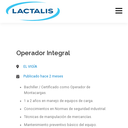
Menú
INICIO
GRUPO LACTALIS
Operador Integral
MARCAS Y PRODUCTOS
ACTUALIDAD
EL VIGÍA
RECETARIO
Publicado hace 2 meses
ÚNETE A NUESTRO EQUIPO
Bachiller / Certificado como Operador de
Montacargas.
CONTÁCTANOS
1 a 2 años en manejo de equipos de carga.
Conocimientos en Normas de seguridad industrial.
Técnicas de manipulación de mercancías.
Mantenimiento preventivo básico del equipo.