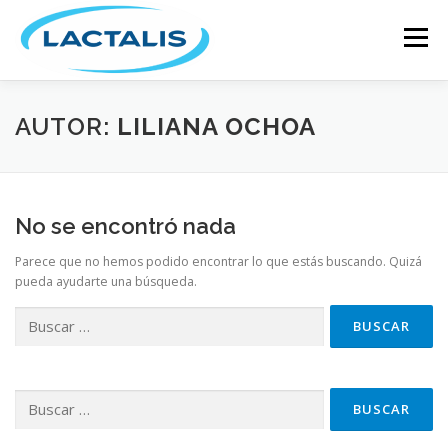
Menú
INICIO
GRUPO LACTALIS
AUTOR:
LILIANA OCHOA
MARCAS Y PRODUCTOS
ACTUALIDAD
No se encontró nada
Parece que no hemos podido encontrar lo que estás buscando. Quizá
RECETARIO
ÚNETE A NUESTRO EQUIPO
pueda ayudarte una búsqueda.
CONTÁCTANOS